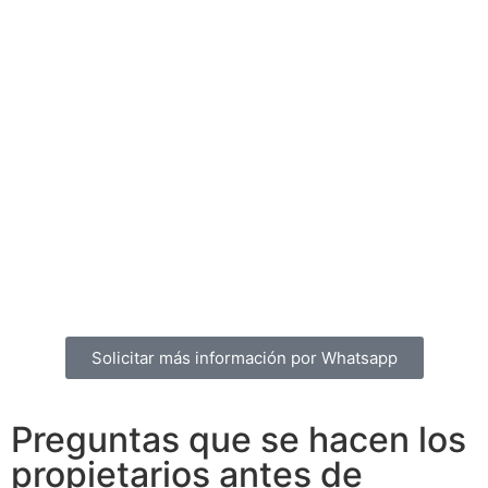
Importa
cuánto vale tu vivienda hoy,
en este mercado, con este método y
esta presentación
.
Porque si te equivocas al fijar el
precio,
no solo pierdes dinero
:
pierdes tiempo, oportunidades y
credibilidad ante los compradores.
Solicitar más información por Whatsapp
Preguntas que se hacen los
propietarios antes de